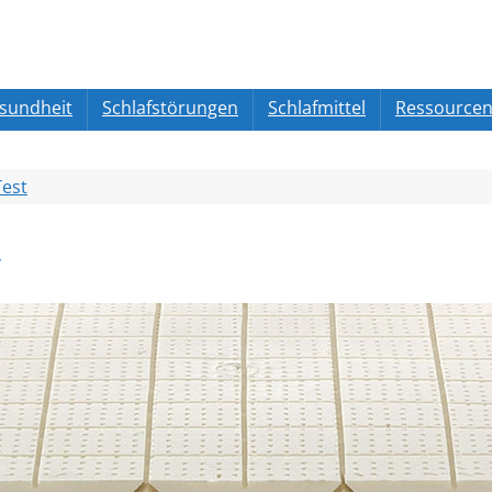
esundheit
Schlafstörungen
Schlafmittel
Ressource
Test
t