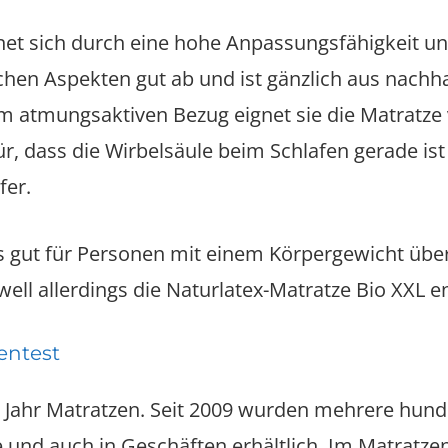
net sich durch eine hohe Anpassungsfähigkeit und
hen Aspekten gut ab und ist gänzlich aus nachhal
m atmungsaktiven Bezug eignet sie die Matratze v
für, dass die Wirbelsäule beim Schlafen gerade i
fer.
ers gut für Personen mit einem Körpergewicht üb
ll allerdings die Naturlatex-Matratze Bio XXL en
entest
m Jahr Matratzen. Seit 2009 wurden mehrere hunde
 und auch in Geschäften erhältlich. Im Matratzent