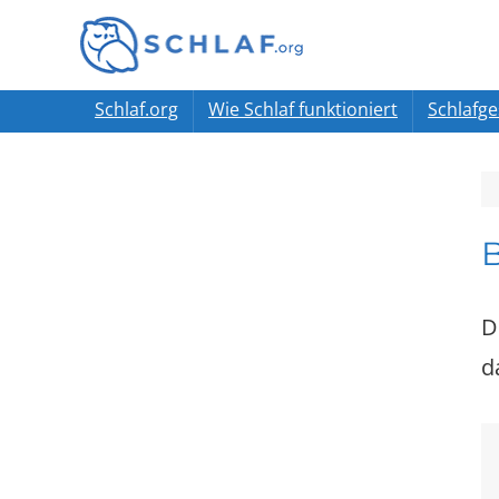
Schlaf.org
Wie Schlaf funktioniert
Schlafg
B
D
d