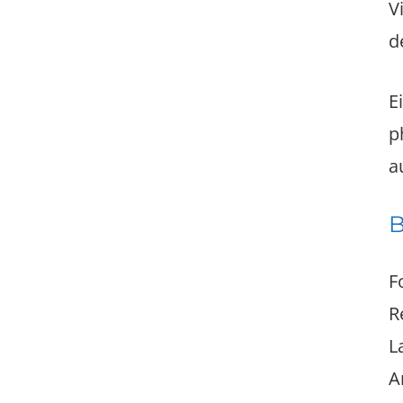
V
d
E
p
a
B
F
R
L
A