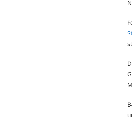
N
F
S
s
D
G
M
B
u