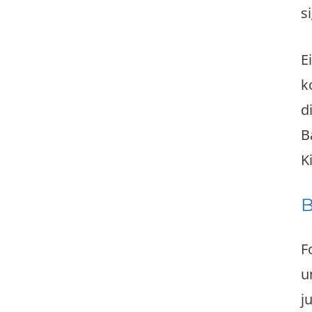
s
E
k
d
B
K
B
F
u
j