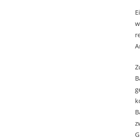
E
w
r
A
Z
B
g
k
B
z
G