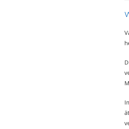
W
V
h
D
v
M
I
ä
v