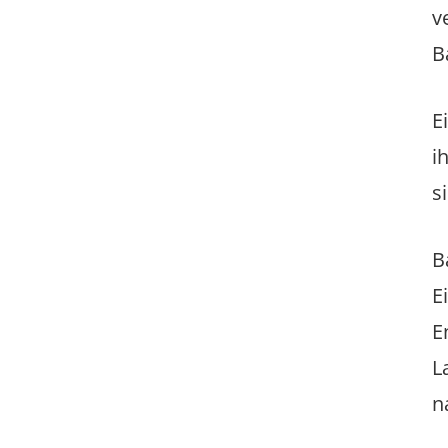
v
B
E
i
s
B
E
E
L
n