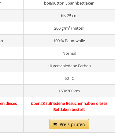
n
bo&button Spannbettlaken
bis 25 cm
200 g/m² (mittel)
an
100 % Baumwolle
Normal
10 verschiedene Farben
60 °C
160x200 cm
en dieses
über 23 zufriedene Besucher haben dieses
Bettlaken bestellt
Preis prüfen