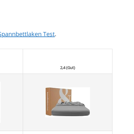
Spannbettlaken Test
.
2,4 (Gut)