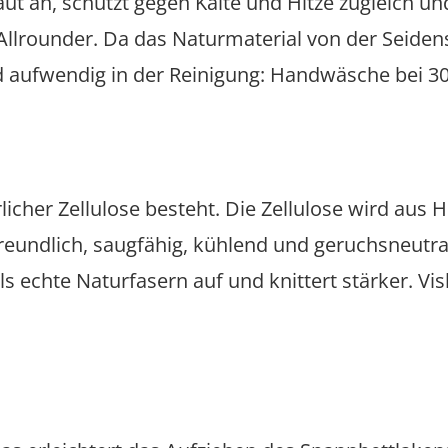
aut an, schützt gegen Kälte und Hitze zugleich und
 Allrounder. Da das Naturmaterial von der Seidens
nd aufwendig in der Reinigung: Handwäsche bei 3
ürlicher Zellulose besteht. Die Zellulose wird a
eundlich, saugfähig, kühlend und geruchsneutrali
ls echte Naturfasern auf und knittert stärker. Vis