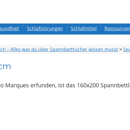
esundheit
Schlafstörungen
Schlafmittel
Ressource
ich – Alles was du über Spannbetttücher wissen musst
>
Sp
 cm
io Marques erfunden, ist das 160x200 Spannbett