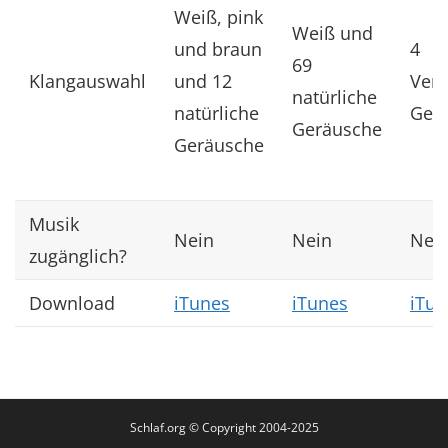
Weiß, pink
Weiß und
und braun
4
69
Klangauswahl
und 12
Vent
natürliche
natürliche
Ger
Geräusche
Geräusche
Musik
Nein
Nein
Nei
zugänglich?
Download
iTunes
iTunes
iTun
Schlaf.org © Copyright 2004-2025