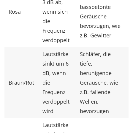
3 dB ab,
bassbetonte
Rosa
wenn sich
Geräusche
die
bevorzugen, wie
Frequenz
z.B. Gewitter
verdoppelt
Lautstärke
Schläfer, die
sinkt um 6
tiefe,
dB, wenn
beruhigende
Braun/Rot
die
Geräusche, wie
Frequenz
z.B. fallende
verdoppelt
Wellen,
wird
bevorzugen
Lautstärke